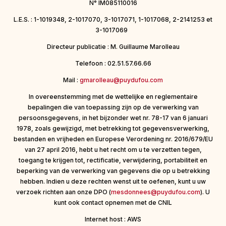
N° IM085110016
L.E.S. : 1-1019348, 2-1017070, 3-1017071, 1-1017068, 2-2141253 et
3-1017069
Directeur publicatie : M. Guillaume Marolleau
Telefoon : 02.51.57.66.66
Mail :
gmarolleau@puydufou.com
In overeenstemming met de wettelijke en reglementaire
bepalingen die van toepassing zijn op de verwerking van
persoonsgegevens, in het bijzonder wet nr. 78-17 van 6 januari
1978, zoals gewijzigd, met betrekking tot gegevensverwerking,
bestanden en vrijheden en Europese Verordening nr. 2016/679/EU
van 27 april 2016, hebt u het recht om u te verzetten tegen,
toegang te krijgen tot, rectificatie, verwijdering, portabiliteit en
beperking van de verwerking van gegevens die op u betrekking
hebben. Indien u deze rechten wenst uit te oefenen, kunt u uw
verzoek richten aan onze DPO (
mesdonnees@puydufou.com
). U
kunt ook contact opnemen met de CNIL
Internet host : AWS