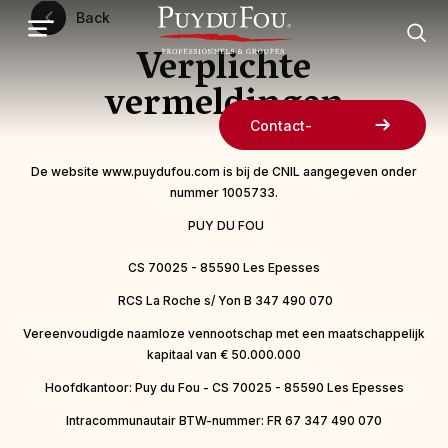
Overslaan
Back
en
naar
Verplichte
de
inhoud
vermeldingen
gaan
Contact-
De website www.puydufou.com is bij de CNIL aangegeven onder
nummer 1005733.
PUY DU FOU
CS 70025 - 85590 Les Epesses
RCS La Roche s/ Yon B 347 490 070
Vereenvoudigde naamloze vennootschap met een maatschappelijk
kapitaal van € 50.000.000
Hoofdkantoor: Puy du Fou - CS 70025 - 85590 Les Epesses
Intracommunautair BTW-nummer: FR 67 347 490 070