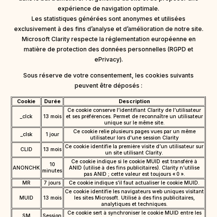
expérience de navigation optimale.
Les statistiques générées sont anonymes et utilisées
exclusivement à des fins d’analyse et d’amélioration de notre site.
Microsoft Clarity respecte la réglementation européenne en
matière de protection des données personnelles (RGPD et
ePrivacy).
Sous réserve de votre consentement, les cookies suivants
peuvent être déposés :
Cookie
Durée
Description
Ce cookie conserve l’identifiant Clarity de l’utilisateur
_clck
13 mois
et ses préférences. Permet de reconnaître un utilisateur
unique sur le même site.
Ce cookie relie plusieurs pages vues par un même
_clsk
1 jour
utilisateur lors d'une session Clarity
Ce cookie identifie la première visite d’un utilisateur sur
CLID
13 mois
un site utilisant Clarity.
Ce cookie indique si le cookie MUID est transféré à
10
ANONCHK
ANID (utilisé à des fins publicitaires). Clarity n’utilise
minutes
pas ANID ; cette valeur est toujours « 0 ».
MR
7 jours
Ce cookie indique s’il faut actualiser le cookie MUID.
Ce cookie identifie les navigateurs web uniques visitant
MUID
13 mois
les sites Microsoft. Utilisé à des fins publicitaires,
analytiques et techniques.
Ce cookie sert à synchroniser le cookie MUID entre les
SM
Session