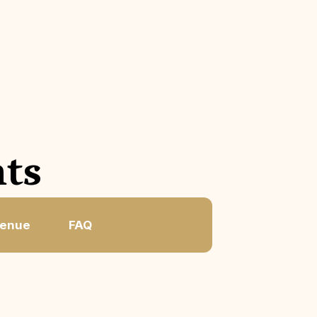
nts
venue
FAQ