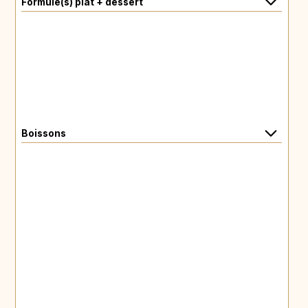
Formule(s) plat + dessert
Boissons