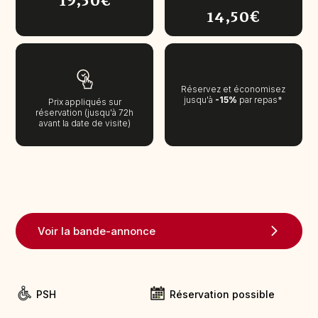
19,50€
14,50€
Réservez et économisez
jusqu'à
-15%
par repas*
Prix appliqués sur
réservation (jusqu'à 72h
avant la date de visite)
Voir la bande-annonce
PSH
Réservation possible