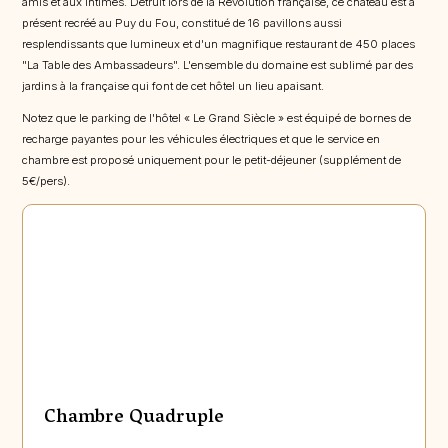
amis et aux intimes. Détruit lors de la Révolution française, ce château est à
présent recréé au Puy du Fou, constitué de 16 pavillons aussi
resplendissants que lumineux et d'un magnifique restaurant de 450 places
"La Table des Ambassadeurs". L'ensemble du domaine est sublimé par des
jardins à la française qui font de cet hôtel un lieu apaisant.
Notez que le parking de l'hôtel « Le Grand Siècle » est équipé de bornes de
recharge payantes pour les véhicules électriques et que le service en
chambre est proposé uniquement pour le petit-déjeuner (supplément de
5€/pers).
Chambre Quadruple