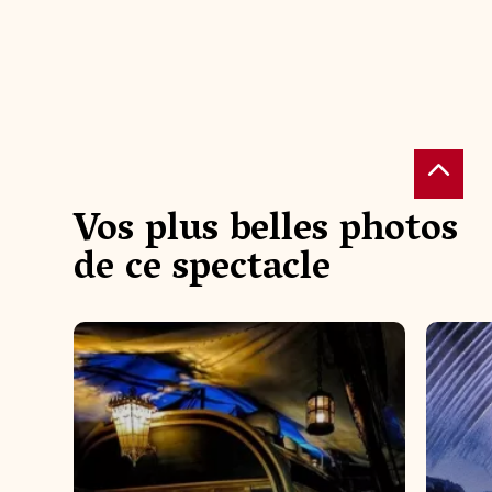
Vos plus belles photos
@anpi
@__world.of.photograph
#puydu
de ce spectacle
#ship #shadow #boat #puydufou #nofil
myster
ter #light
#good